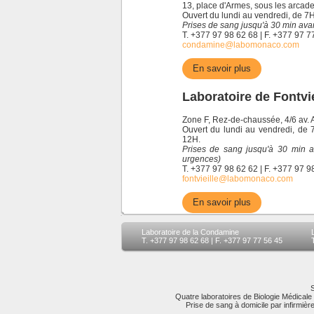
13, place d'Armes, sous les arcade
Ouvert du lundi au vendredi, de 7
Prises de sang jusqu'à 30 min avan
T. +377 97 98 62 68 | F. +377 97 7
condamine@labomonaco.com
En savoir plus
Laboratoire de Fontvie
Zone F, Rez-de-chaussée, 4/6 av. Alb
Ouvert du lundi au vendredi, de
12H.
Prises de sang jusqu'à 30 min av
urgences)
T. +377 97 98 62 62 | F. +377 97 9
fontvieille@labomonaco.com
En savoir plus
Laboratoire de la Condamine
T. +377 97 98 62 68 | F. +377 97 77 56 45
Quatre laboratoires de Biologie Médicale
Prise de sang à domicile par infirmiè