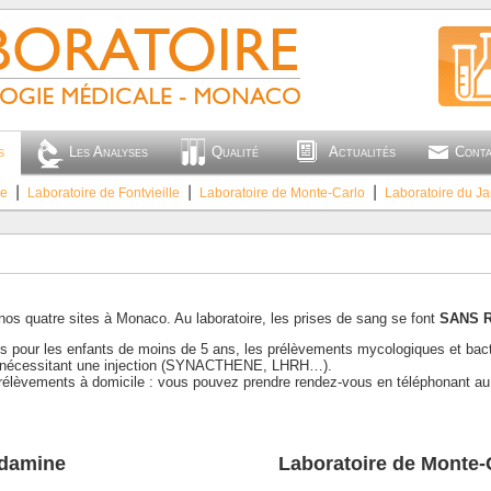
s
Les Analyses
Qualité
Actualités
Cont
ne
⎮
Laboratoire de Fontvieille
⎮
Laboratoire de Monte-Carlo
⎮
Laboratoire du Ja
nos quatre sites à Monaco. Au laboratoire, les prises de sang se font
SANS 
es pour les enfants de moins de 5 ans, les prélèvements mycologiques et bacté
es nécessitant une injection (SYNACTHENE, LHRH…).
élèvements à domicile : vous pouvez prendre rendez-vous en téléphonant au 
ndamine
Laboratoire de Monte-