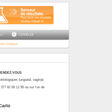
act
COVID-19
rdin Exotique
RENDEZ-VOUS
.
riologiques (unguéal, vaginal,
377 92 00 12 95 ou sur l’un de
Carlo