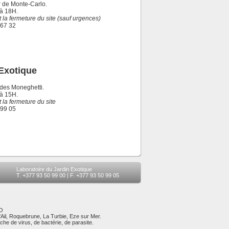
r de Monte-Carlo.
 à 18H.
 la fermeture du site (sauf urgences)
 67 32
 Exotique
 des Moneghetti.
 à 15H.
 la fermeture du site
 99 05
Laboratoire du Jardin Exotique
T. +377 93 50 99 00 | F. +377 93 50 99 05
O
'Ail, Roquebrune, La Turbie, Eze sur Mer.
he de virus, de bactérie, de parasite.