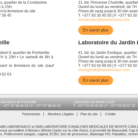
s, quartier de la Condamine.
21, bd. Princesse Charlotte, quartie
H à 15H.
Ouvert du lundi au vendredi, de 7H
t la fermeture du site
Prises de sang jusqu'à 30 min avant
7 56 45
T. +377 93 30 45 50 | F. +377 93 30
montecarlo@labomonaco.com
En savoir plus
ille
Laboratoire du Jardin
ert II, quartier de Fontvieille.
41, bd. du Jardin Exotique, quartier
 7H à 19H • Le samedi de 8H à
Ouvert du lundi au vendredi, de 7H
Prises de sang jusqu'à 30 min avant
ant la fermeture du site (sauf
T. +377 93 50 99 00 | F. +377 93 50
moneghetti@labomonaco.com
8 62 63
En savoir plus
Laboratoire de Fontvieille
Laboratoire de Monte-Carlo
T. +377 97 98 62 62 | F. +377 97 98 62 63
T. +377 93 30 45 50 | F. +377 93 30 67 32
|
|
|
Partenariats
Mentions Légales
Plan du site
Crédits
SAM LABOMONACO et SAM LABORATOIRE D’ANALYSES MEDICALES DE MONTE-CARL
 vous accueillent à Monaco (Monte-Carlo) sur la côte d'azur, à proximité de Beausoleil, Cap d
res. Prélèvement sanguin, vaginal, ECBU, test de grossesse, dépistage HIV, Hépatites, recherc