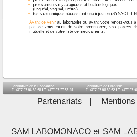
prélèvements mycologiques et bactériologiques
(unguéal, vaginal, urétral)
tests dynamiques nécessitant une injection (SYNACTH
Avant de venir
au laboratoire ou avant votre rendez-vous à 
pas de vous munir de votre ordonnance, vos papiers de 
mutuelle et de votre liste de médicaments.
Laboratoire de la Condamine
Laboratoire de Fontvieille
T. +377 97 98 62 68 | F. +377 97 77 56 45
T. +377 97 98 62 62 | F. +377 97 9
|
Partenariats
Mentions
SAM LABOMONACO et SAM LA